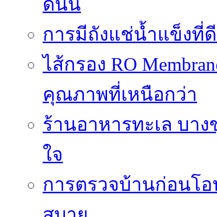
ดีนั้น
การมีถังแช่น้ำแข็งท
ไส้กรอง RO Membrane
คุณภาพที่เหนือกว่า
ร้านอาหารทะเล บางข
ใจ
การตรวจบ้านก่อนโ
สบาย