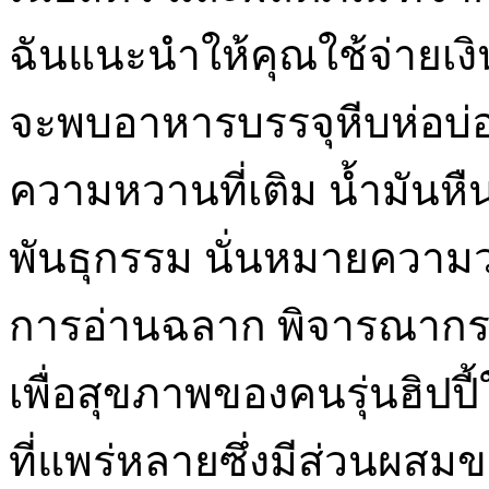
ฉันแนะนำให้คุณใช้จ่ายเงิ
จะพบอาหารบรรจุหีบห่อบ่อ
ความหวานที่เติม น้ำมันห
พันธุกรรม นั่นหมายความ
การอ่านฉลาก พิจารณากราโ
เพื่อสุขภาพของคนรุ่นฮิปปี้
ที่แพร่หลายซึ่งมีส่วนผสมขอ