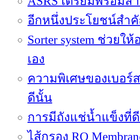
ASRS เตรียมพร้อมส
อีกหนึ่งประโยชน์สำคั
Sorter system ช่วยให
เอง
ความพิเศษของเบอร์สว
ดีนั้น
การมีถังแช่น้ำแข็งท
ไส้กรอง RO Membrane