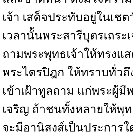
เจ้า เสด็จประทับอยู่ในเช
เวลานั้นพระสารีบุตรเถระเจ
ถามพระพุทธเจ้าให้ทรงแส
พระไตรปิฎก ให้ทราบทั่วถึ
เข้าเฝ้าทูลถาม แก่พระผู้มี
เจริญ ถ้าชนทั้งหลายให้พ
จะมีอานิสงส์เป็นประการใด