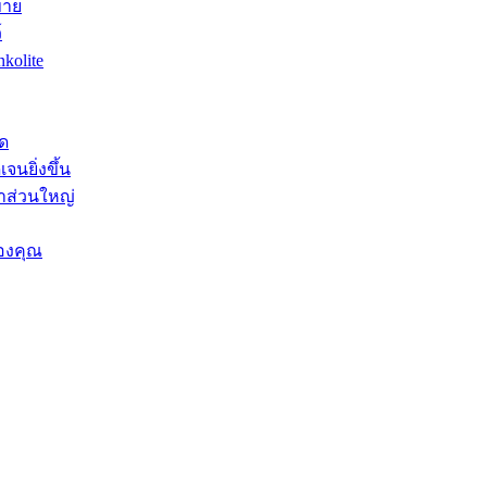
ขาย
์
kolite
ุด
จนยิ่งขึ้น
าส่วนใหญ่
องคุณ