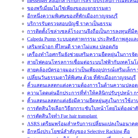
messenger ส่งเอกสารกับการสร้างประสบการณ์ที่เหนือ
ของพรีเมี่ยมไม่ใช่เพียงของแจกธรรมดา
อีกหนึ่งความพิเศษของที่พักเมืองกาญจนบุรี
บริการรับตรวจสอบบัญชี ราคาเป็นธรรม
การติดตั้งโซล่าเซลล์โรงงานจึงถือเป็นการลงทุนที่มีค
Calpeda Pump ระบบอุตสาหกรรม ประสิทธิภาพสูงและ
เสริมหน้าอก ที่ไหนดี ราคาไม่แพง ปลอดภัย
เครื่องทำไอศกรีมยังช่วยเสริมความยืดหยุ่นในการจั
สายไฟคอนโทรลการเชื่อมต่อระบบไฟฟ้ากับเทคโนโล
สายคล้องบัตรอาจมองว่าเป็นเพียงอุปกรณ์เสริมเล็กๆ 
เปลี่ยนวันธรรมดาให้พิเศษ ด้วย ที่พักเมืองกาญจนบุรี
คิ้วแสตนเลสตกแต่งความต้องการในด้านความปลอด
ความโดดเด่นอีกประการที่ทำให้คลินิกปรับรูปหน้า ก
คิ้วแสตนเลสตกแต่งยังมีความยืดหยุ่นสูงในการใช้งา
การตัดสินใจเลือกวิธียกกระชับใบหน้าโดยไม่ต้องผ่าต
การตัดสินใจทำ Fue hair transplant
ASRS เตรียมพร้อมสำหรับการเปลี่ยนแปลงในอนาคต
อีกหนึ่งประโยชน์สำคัญของ Selective Racking คือ