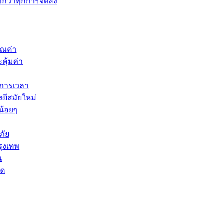
กว่าทุกการจัดส่ง
ุณค่า
คุ้มค่า
ดการเวลา
ยีสมัยใหม่
น้อยๆ
ภัย
รุงเทพ
น
ัด