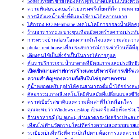
Sorter system ช่วยให้องค์กรทุกขนาดเปลี่ยนแปลงตัวเ
ความพิเศษของเบอร์สวยเกรดพรีเมี่ยมที่มีความหมายด
การมีถังแช่น้ำแข็งที่ดีและใช้งานได้หลากหลาย
ไส้กรอง RO Membrane เทคโนโลยีการกรองน้ำเพื่อคุ
ร้านอาหารทะเล บางขุนเทียนยังคงสร้างความประทั
การตรวจบ้านก่อนโอนความมั่นใจและความสะดวก
phuket rent house เพื่อประสบการณ์การเช่าบ้านที่ดีที่ส
เตียงคนไข้เป็นสิ่งจำเป็นในการให้การดูแล
ค้นหาบริการเจาะน้ำบาดาลที่มีคุณภาพและประสิทธิภา
เปิดเซิฟมายคราฟการสร้างและบริหารจัดการเซิร์ฟเ
ความสำคัญของความยั่งยืนในโซ่อุตสาหกรรม
ตู้น้ำหยอดเหรียญทำให้คุณสามารถดื่มน้ำได้อย่างสะ
ศัลยกรรมเกาหลีเทคโนโลยีทันสมัยที่เปลี่ยนแปลงชีวิ
คราฟเบียร์รสชาติและความคิ้มค่าที่ไม่เหมือนใคร
คุณจะพบว่า Windows desktop เป็นเครื่องมือที่จะช่วย
ร้านอาหารญี่ปุ่น จูเกะมุ ย่านลาดกระบังสร้างประสบ
เทียนไฟฟ้านวัตกรรมใหม่ที่สร้างความสะดวกสบาย
ระเบียงเป็นที่หนึ่งที่ควรเป็นไปตามต้องการและควา