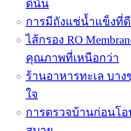
ดีนั้น
การมีถังแช่น้ำแข็งท
ไส้กรอง RO Membrane
คุณภาพที่เหนือกว่า
ร้านอาหารทะเล บางข
ใจ
การตรวจบ้านก่อนโ
สบาย