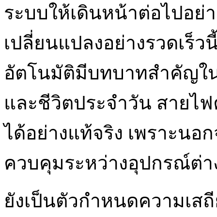
ระบบให้เดินหน้าต่อไปอย่างม
เปลี่ยนแปลงอย่างรวดเร็วน
อัตโนมัติมีบทบาทสำคัญ
และชีวิตประจำวัน สายไฟค
ได้อย่างแท้จริง เพราะน
ควบคุมระหว่างอุปกรณ์ต่าง
ยังเป็นตัวกำหนดความเสถี