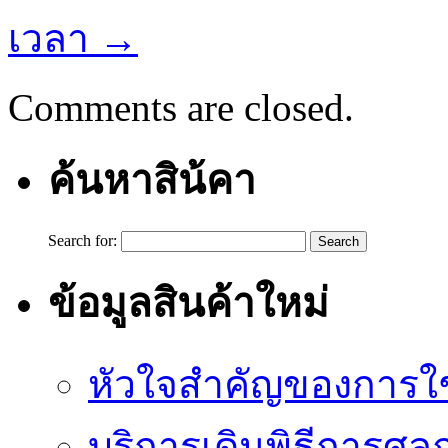
เวลา
→
Comments are closed.
ค้นหาสิน้คา
Search for:
ข้อมูลสินค้าใหม่
หัวใจสำคัญของการใช้
บริการเดินพิธีการศุล