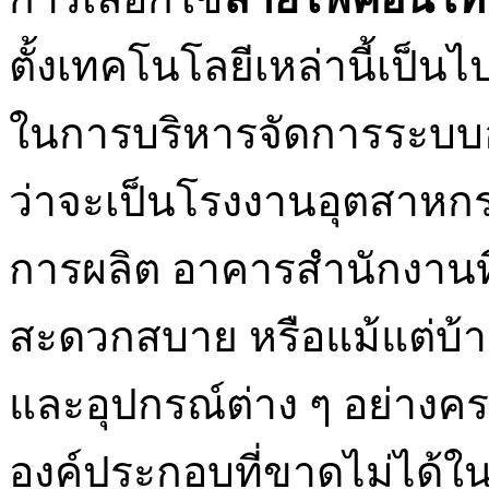
ตั้งเทคโนโลยีเหล่านี้เป็น
ในการบริหารจัดการระบบอย
ว่าจะเป็นโรงงานอุตสาหกร
การผลิต อาคารสำนักงาน
สะดวกสบาย หรือแม้แต่บ้าน
และอุปกรณ์ต่าง ๆ อย่าง
องค์ประกอบที่ขาดไม่ได้ใน