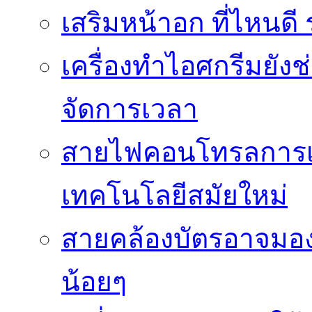
เสริมหน้าอก ที่ไหนด
เครื่องทำไอศกรีมยัง
จัดการเวลา
สายไฟคอนโทรลการเช
เทคโนโลยีสมัยใหม่
สายคล้องบัตรอาจมองว
น้อยๆ