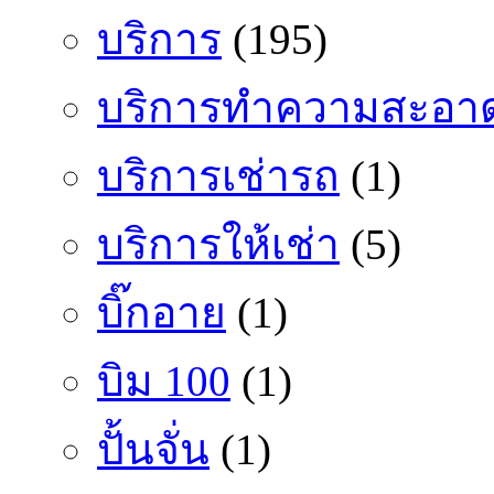
บริการ
(195)
บริการทำความสะอา
บริการเช่ารถ
(1)
บริการให้เช่า
(5)
บิ๊กอาย
(1)
บิม 100
(1)
ปั้นจั่น
(1)