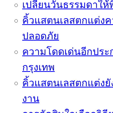
เปลี่ยนวันธรรมดาให้พิ
คิ้วแสตนเลสตกแต่ง
ปลอดภัย
ความโดดเด่นอีกประกา
กรุงเทพ
คิ้วแสตนเลสตกแต่งยั
งาน