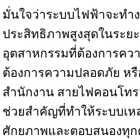
มั่นใจว่าระบบไฟฟ้าจะทำง
ประสิทธิภาพสูงสุดในระยะ
อุตสาหกรรมที่ต้องการความ
ต้องการความปลอดภัย หรื
สำนักงาน สายไฟคอนโทรลท
ช่วยสำคัญที่ทำให้ระบบเหล
ศักยภาพและตอบสนองทุกคว