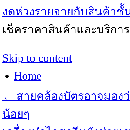
งดห่วงรายจ่ายกับสินค้าช
เช็คราคาสินค้าและบริการด
Skip to content
Home
←
สายคล้องบัตรอาจมองว่า
น้อยๆ