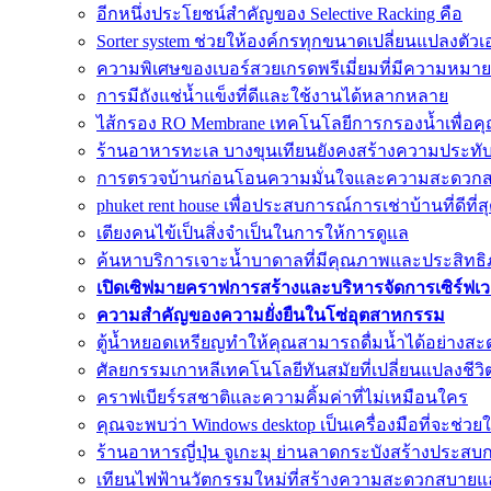
อีกหนึ่งประโยชน์สำคัญของ Selective Racking คือ
Sorter system ช่วยให้องค์กรทุกขนาดเปลี่ยนแปลงตัวเ
ความพิเศษของเบอร์สวยเกรดพรีเมี่ยมที่มีความหมายด
การมีถังแช่น้ำแข็งที่ดีและใช้งานได้หลากหลาย
ไส้กรอง RO Membrane เทคโนโลยีการกรองน้ำเพื่อคุ
ร้านอาหารทะเล บางขุนเทียนยังคงสร้างความประทั
การตรวจบ้านก่อนโอนความมั่นใจและความสะดวก
phuket rent house เพื่อประสบการณ์การเช่าบ้านที่ดีที่ส
เตียงคนไข้เป็นสิ่งจำเป็นในการให้การดูแล
ค้นหาบริการเจาะน้ำบาดาลที่มีคุณภาพและประสิทธิภา
เปิดเซิฟมายคราฟการสร้างและบริหารจัดการเซิร์ฟเ
ความสำคัญของความยั่งยืนในโซ่อุตสาหกรรม
ตู้น้ำหยอดเหรียญทำให้คุณสามารถดื่มน้ำได้อย่างสะ
ศัลยกรรมเกาหลีเทคโนโลยีทันสมัยที่เปลี่ยนแปลงชีวิ
คราฟเบียร์รสชาติและความคิ้มค่าที่ไม่เหมือนใคร
คุณจะพบว่า Windows desktop เป็นเครื่องมือที่จะช่วย
ร้านอาหารญี่ปุ่น จูเกะมุ ย่านลาดกระบังสร้างประสบ
เทียนไฟฟ้านวัตกรรมใหม่ที่สร้างความสะดวกสบาย