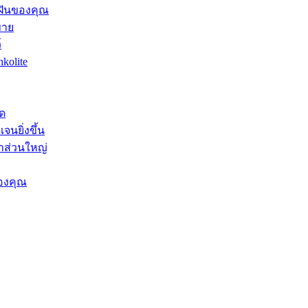
มฝันของคุณ
ขาย
์
kolite
ุด
จนยิ่งขึ้น
าส่วนใหญ่
องคุณ