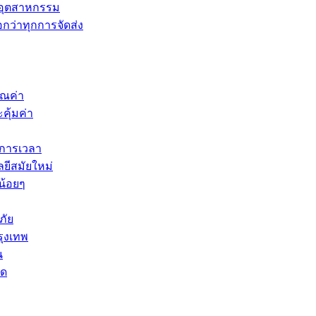
นอุตสาหกรรม
กว่าทุกการจัดส่ง
ุณค่า
คุ้มค่า
ดการเวลา
ยีสมัยใหม่
น้อยๆ
ภัย
รุงเทพ
น
ัด