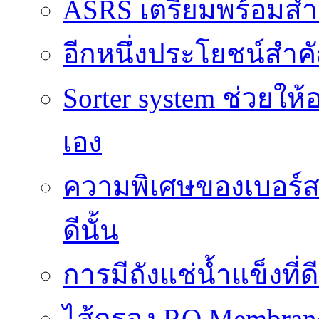
ASRS เตรียมพร้อมส
อีกหนึ่งประโยชน์สำคั
Sorter system ช่วยให
เอง
ความพิเศษของเบอร์สว
ดีนั้น
การมีถังแช่น้ำแข็งท
ไส้กรอง RO Membrane