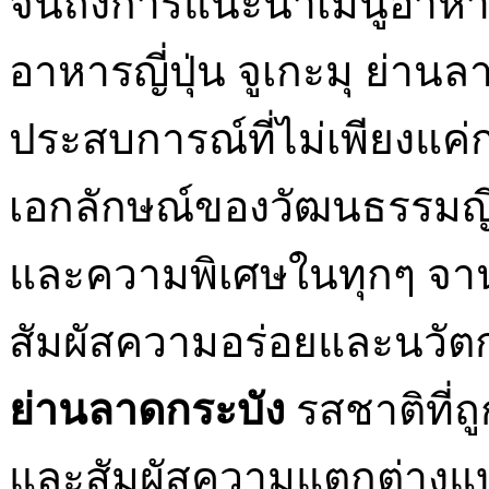
จนถึงการแนะนำเมนูอาหารท
อาหารญี่ปุ่น จูเกะมุ ย่าน
ประสบการณ์ที่ไม่เพียงแ
เอกลักษณ์ของวัฒนธรรมญี่ปุ
และความพิเศษในทุกๆ จานท
สัมผัสความอร่อยและนวั
ย่านลาดกระบัง
รสชาติที่ถ
และสัมผัสความแตกต่างแบบ