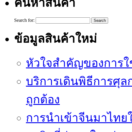
ค้นหาสิน้คา
Search for:
ข้อมูลสินค้าใหม่
หัวใจสำคัญของการใช้
บริการเดินพิธีการศุล
ถูกต้อง
การนำเข้าจีนมาไทยใ