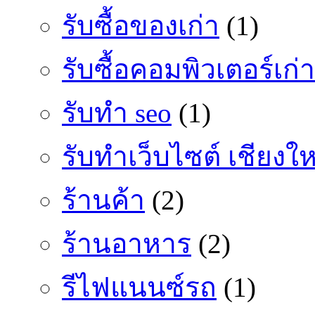
รับซื้อของเก่า
(1)
รับซื้อคอมพิวเตอร์เก่า
รับทำ seo
(1)
รับทำเว็บไซต์ เชียงให
ร้านค้า
(2)
ร้านอาหาร
(2)
รีไฟแนนซ์รถ
(1)