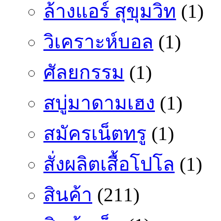
ล้างแอร์ สุขุมวิท
(1)
วิเคราะห์บอล
(1)
ศัลยกรรม
(1)
สบู่มาดามเฮง
(1)
สมัครเน็ตทรู
(1)
สั่งผลิตเสื้อโปโล
(1)
สินค้า
(211)