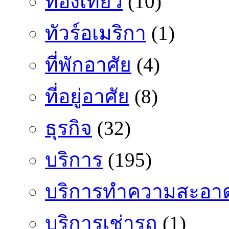
ท่องเที่ยว
(10)
ทัวร์อเมริกา
(1)
ที่พักอาศัย
(4)
ที่อยู่อาศัย
(8)
ธุรกิจ
(32)
บริการ
(195)
บริการทำความสะอา
บริการเช่ารถ
(1)