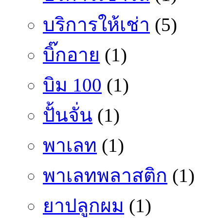
บริการให้เช่า
(5)
บิ๊กอาย
(1)
บิม 100
(1)
ปั้นจั่น
(1)
พาเลท
(1)
พาเลทพลาสติก
(1)
ยาปลูกผม
(1)