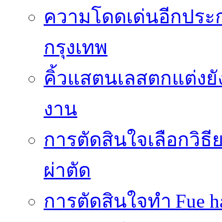
ความโดดเด่นอีกประกา
กรุงเทพ
คิ้วแสตนเลสตกแต่งยั
งาน
การตัดสินใจเลือกวิธ
ผ่าตัด
การตัดสินใจทำ Fue ha