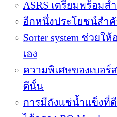
ASRS เตรียมพร้อมส
อีกหนึ่งประโยชน์สำคั
Sorter system ช่วยให
เอง
ความพิเศษของเบอร์สว
ดีนั้น
การมีถังแช่น้ำแข็งท