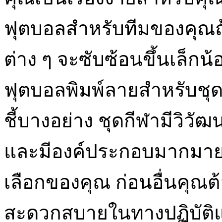
ฟุตบอลสำหรับทีมของคุณถ้าค
ต่าง ๆ จะซับซ้อนขึ้นเล็กน้อ
ฟุตบอลพิมพ์ลายสำหรับชุ
ชี้บางอย่าง ชุดกีฬามีวิว
และมีองค์ประกอบมากมายท
เลือกของคุณ ก่อนอื่นคุณต
สะดวกสบายในทางปฏิบัติแ