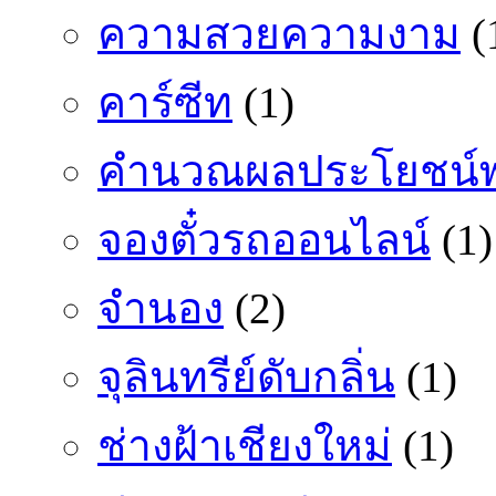
ความสวยความงาม
(
คาร์ซีท
(1)
คำนวณผลประโยชน์พ
จองตั๋วรถออนไลน์
(1)
จำนอง
(2)
จุลินทรีย์ดับกลิ่น
(1)
ช่างฝ้าเชียงใหม่
(1)