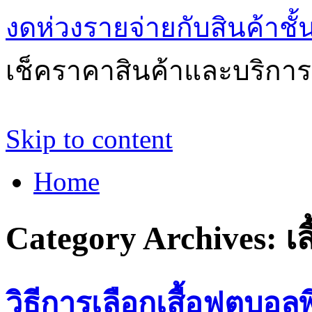
งดห่วงรายจ่ายกับสินค้าช
เช็คราคาสินค้าและบริการด
Skip to content
Home
Category Archives:
เ
วิธีการเลือกเสื้อฟุตบอล