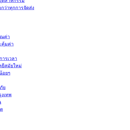
นอุตสาหกรรม
กว่าทุกการจัดส่ง
ุณค่า
คุ้มค่า
ดการเวลา
ยีสมัยใหม่
น้อยๆ
ภัย
รุงเทพ
น
ัด