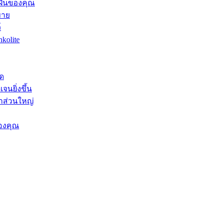
มฝันของคุณ
ขาย
์
kolite
ุด
จนยิ่งขึ้น
าส่วนใหญ่
องคุณ