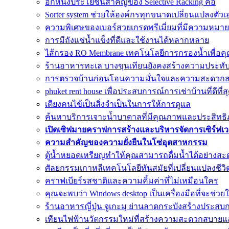
อีกหนึ่งประโยชน์สำคัญของ Selective Racking คือ
Sorter system ช่วยให้องค์กรทุกขนาดเปลี่ยนแปลงตัวเ
ความพิเศษของเบอร์สวยเกรดพรีเมี่ยมที่มีความหมายด
การมีถังแช่น้ำแข็งที่ดีและใช้งานได้หลากหลาย
ไส้กรอง RO Membrane เทคโนโลยีการกรองน้ำเพื่อคุ
ร้านอาหารทะเล บางขุนเทียนยังคงสร้างความประทั
การตรวจบ้านก่อนโอนความมั่นใจและความสะดวก
phuket rent house เพื่อประสบการณ์การเช่าบ้านที่ดีที่ส
เตียงคนไข้เป็นสิ่งจำเป็นในการให้การดูแล
ค้นหาบริการเจาะน้ำบาดาลที่มีคุณภาพและประสิทธิภา
เปิดเซิฟมายคราฟการสร้างและบริหารจัดการเซิร์ฟเ
ความสำคัญของความยั่งยืนในโซ่อุตสาหกรรม
ตู้น้ำหยอดเหรียญทำให้คุณสามารถดื่มน้ำได้อย่างสะ
ศัลยกรรมเกาหลีเทคโนโลยีทันสมัยที่เปลี่ยนแปลงชีวิ
คราฟเบียร์รสชาติและความคิ้มค่าที่ไม่เหมือนใคร
คุณจะพบว่า Windows desktop เป็นเครื่องมือที่จะช่วย
ร้านอาหารญี่ปุ่น จูเกะมุ ย่านลาดกระบังสร้างประสบ
เทียนไฟฟ้านวัตกรรมใหม่ที่สร้างความสะดวกสบาย