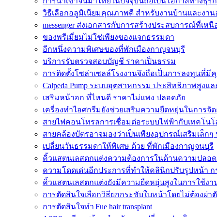
การนำเข้าจีนมาไทยในปัจจุบันถือเป็นโอกาสทางธุรกิ
วิธีเลือกอลูมิเนียมคุณภาพดี สำหรับงานบ้านและงา
messenger ส่งเอกสารกับการสร้างประสบการณ์ที่เหนือ
ของพรีเมี่ยมไม่ใช่เพียงของแจกธรรมดา
อีกหนึ่งความพิเศษของที่พักเมืองกาญจนบุรี
บริการรับตรวจสอบบัญชี ราคาเป็นธรรม
การติดตั้งโซล่าเซลล์โรงงานจึงถือเป็นการลงทุนที่มีค
Calpeda Pump ระบบอุตสาหกรรม ประสิทธิภาพสูงและ
เสริมหน้าอก ที่ไหนดี ราคาไม่แพง ปลอดภัย
เครื่องทำไอศกรีมยังช่วยเสริมความยืดหยุ่นในการจั
สายไฟคอนโทรลการเชื่อมต่อระบบไฟฟ้ากับเทคโนโล
สายคล้องบัตรอาจมองว่าเป็นเพียงอุปกรณ์เสริมเล็กๆ 
เปลี่ยนวันธรรมดาให้พิเศษ ด้วย ที่พักเมืองกาญจนบุรี
คิ้วแสตนเลสตกแต่งความต้องการในด้านความปลอด
ความโดดเด่นอีกประการที่ทำให้คลินิกปรับรูปหน้า ก
คิ้วแสตนเลสตกแต่งยังมีความยืดหยุ่นสูงในการใช้งา
การตัดสินใจเลือกวิธียกกระชับใบหน้าโดยไม่ต้องผ่าต
การตัดสินใจทำ Fue hair transplant