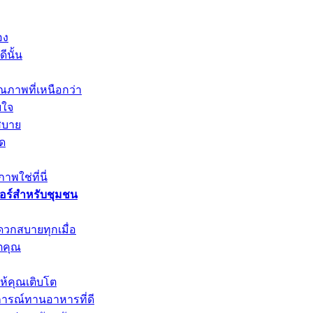
อง
ีนั้น
ณภาพที่เหนือกว่า
บใจ
สบาย
ุด
พใช่ที่นี่
วอร์สำหรับชุมชน
ดวกสบายทุกเมื่อ
ตคุณ
ให้คุณเติบโต
การณ์ทานอาหารที่ดี