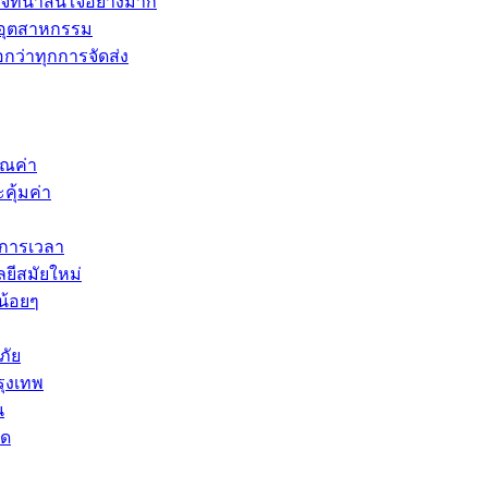
จที่น่าสนใจอย่างมาก
นอุตสาหกรรม
กว่าทุกการจัดส่ง
ุณค่า
คุ้มค่า
ดการเวลา
ยีสมัยใหม่
น้อยๆ
ภัย
รุงเทพ
น
ัด