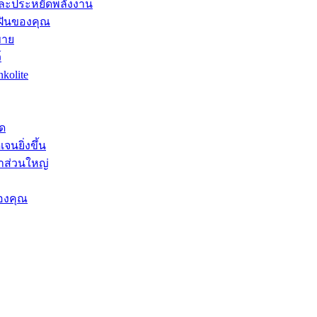
และประหยัดพลังงาน
มฝันของคุณ
ขาย
์
kolite
ุด
จนยิ่งขึ้น
าส่วนใหญ่
องคุณ