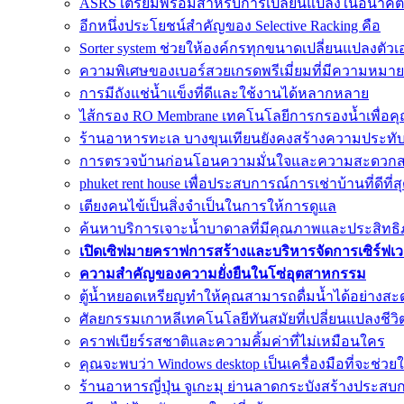
ASRS เตรียมพร้อมสำหรับการเปลี่ยนแปลงในอนาคต
อีกหนึ่งประโยชน์สำคัญของ Selective Racking คือ
Sorter system ช่วยให้องค์กรทุกขนาดเปลี่ยนแปลงตัวเ
ความพิเศษของเบอร์สวยเกรดพรีเมี่ยมที่มีความหมายด
การมีถังแช่น้ำแข็งที่ดีและใช้งานได้หลากหลาย
ไส้กรอง RO Membrane เทคโนโลยีการกรองน้ำเพื่อคุ
ร้านอาหารทะเล บางขุนเทียนยังคงสร้างความประทั
การตรวจบ้านก่อนโอนความมั่นใจและความสะดวก
phuket rent house เพื่อประสบการณ์การเช่าบ้านที่ดีที่ส
เตียงคนไข้เป็นสิ่งจำเป็นในการให้การดูแล
ค้นหาบริการเจาะน้ำบาดาลที่มีคุณภาพและประสิทธิภา
เปิดเซิฟมายคราฟการสร้างและบริหารจัดการเซิร์ฟเ
ความสำคัญของความยั่งยืนในโซ่อุตสาหกรรม
ตู้น้ำหยอดเหรียญทำให้คุณสามารถดื่มน้ำได้อย่างสะ
ศัลยกรรมเกาหลีเทคโนโลยีทันสมัยที่เปลี่ยนแปลงชีวิ
คราฟเบียร์รสชาติและความคิ้มค่าที่ไม่เหมือนใคร
คุณจะพบว่า Windows desktop เป็นเครื่องมือที่จะช่วย
ร้านอาหารญี่ปุ่น จูเกะมุ ย่านลาดกระบังสร้างประสบ