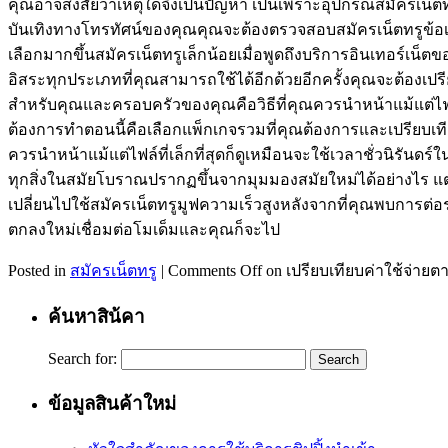
คุณอาจสงสัยว่าเหตุใดจึงเป็นปัญหา เป็นเพราะอุปกรณ์สมัครเน็ตทรู
บันเทิงทางโทรทัศน์ของคุณคุณจะต้องตรวจสอบสมัครเน็ตทรูข้อเสน
เลือกมากขึ้นสมัครเน็ตทรูเล็กน้อยเมื่อพูดถึงบริการอินเทอร์เน็ต
อิสระทุกประเภทที่คุณสามารถใช้ได้อีกด้วยอีกครั้งคุณจะต้องเปร
สำหรับคุณและครอบครัวของคุณคือวิธีที่คุณควรนำหน้าแม้แต่ไฟล์ที
ต้องการทำตอนนี้คือเลือกแพ็กเกจรวมที่คุณต้องการและเปรียบเท
ควรนำหน้าแม้แต่ไฟล์ที่เล็กที่สุดก็ดูเหมือนจะใช้เวลาชั่วนิรั
ทุกสิ่งในสมัยโบราณปรากฏขึ้นจากมุมมองสมัยใหม่ได้อย่างไร แต่ฉั
เปลี่ยนไปใช้สมัครเน็ตทรูมูฟความเร็วสูงหลังจากที่คุณพบการต่อรอ
ตกลงใหม่เชื่อมต่อโมเด็มและคุณก็จะไป
Posted in
สมัครเน็ตทรู
|
Comments Off
on เปรียบเทียบค่าใช้จ่าย
ค้นหาสิน้คา
Search for:
ข้อมูลสินค้าใหม่