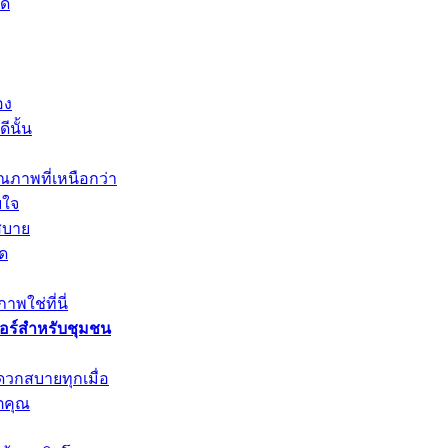
ัด
อง
ีนั้น
ณภาพที่เหนือกว่า
บใจ
สบาย
ุด
พใช่ที่นี่
วอร์สำหรับชุมชน
ดวกสบายทุกเมื่อ
ตคุณ