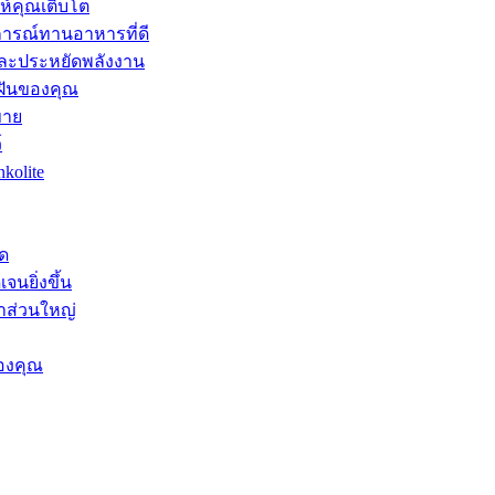
ให้คุณเติบโต
การณ์ทานอาหารที่ดี
และประหยัดพลังงาน
มฝันของคุณ
ขาย
์
kolite
ุด
จนยิ่งขึ้น
าส่วนใหญ่
องคุณ