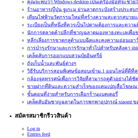
คุณจะพบว่า Windows desktop เป็นเครื่องมือที่จะช่วย
ร้านอาหารญี่ปุ่น จูเกะมุ ย่านลาดกระบังสร้างประสบ
เทียนไฟฟ้านวัตกรรมใหม่ที่สร้างความสะดวกสบาย
ระเบียงเป็นที่หนึ่งที่ควรเป็นไปตามต้องการและควา
นักการตลาดค้าปลีกที่ชาญฉลาดมองหาธงทะเลเพื่อ
หลีกเลี่ยงการขาดกลูต้าแบบฉีดและคงความอ่อนเยาว
การบำรุงรักษาและการรักษาทั่วไปสำหรับหลังคา shin
เคล็ดลับการออกแบบสวนปุ๋ยอินทรีย์
ถังเก็บน้ำและพันธุ์ต่างๆ
วิธีรับบริการสอนพิเศษข้อสอบเข้าม.1 ออนไลน์ที่ดีที่ส
กล้องจุลทรรศน์เพื่อการวิจัยที่สามารถดูตัวอย่างได้ชัดเ
ขายฝากที่ดินและความสำเร็จของแคมเปญสื่อโฆษณ
ขั้นตอนที่ง่ายสำหรับการเลือกร้านแบตเตอรี่
เคล็ดลับอันชาญฉลาดในการพกพาอุปกรณ์ xiaomi ข
สมัครสมาชิกรีววสินค้า
Log in
Entries feed