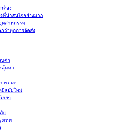
ูกต้อง
จที่น่าสนใจอย่างมาก
นอุตสาหกรรม
กว่าทุกการจัดส่ง
ุณค่า
คุ้มค่า
ดการเวลา
ยีสมัยใหม่
น้อยๆ
ภัย
รุงเทพ
น