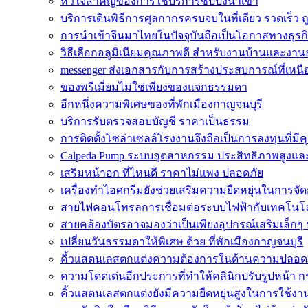
หัวใจสำคัญของการใช้บริการชิปปิ้งนำเข้า
บริการเดินพิธีการศุลกากรครบจบในที่เดียว รวดเร็ว ถ
การนำเข้าจีนมาไทยในปัจจุบันถือเป็นโอกาสทางธุรกิ
วิธีเลือกอลูมิเนียมคุณภาพดี สำหรับงานบ้านและงา
messenger ส่งเอกสารกับการสร้างประสบการณ์ที่เหนือ
ของพรีเมี่ยมไม่ใช่เพียงของแจกธรรมดา
อีกหนึ่งความพิเศษของที่พักเมืองกาญจนบุรี
บริการรับตรวจสอบบัญชี ราคาเป็นธรรม
การติดตั้งโซล่าเซลล์โรงงานจึงถือเป็นการลงทุนที่มีค
Calpeda Pump ระบบอุตสาหกรรม ประสิทธิภาพสูงและ
เสริมหน้าอก ที่ไหนดี ราคาไม่แพง ปลอดภัย
เครื่องทำไอศกรีมยังช่วยเสริมความยืดหยุ่นในการจั
สายไฟคอนโทรลการเชื่อมต่อระบบไฟฟ้ากับเทคโนโล
สายคล้องบัตรอาจมองว่าเป็นเพียงอุปกรณ์เสริมเล็กๆ 
เปลี่ยนวันธรรมดาให้พิเศษ ด้วย ที่พักเมืองกาญจนบุรี
คิ้วแสตนเลสตกแต่งความต้องการในด้านความปลอด
ความโดดเด่นอีกประการที่ทำให้คลินิกปรับรูปหน้า ก
คิ้วแสตนเลสตกแต่งยังมีความยืดหยุ่นสูงในการใช้งา