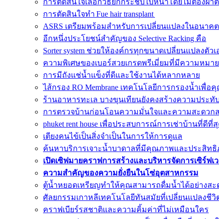
การตัดสินใจเลือกวิธียกกระชับใบหน้าโดยไม่ต้องผ่าต
การตัดสินใจทำ Fue hair transplant
ASRS เตรียมพร้อมสำหรับการเปลี่ยนแปลงในอนาคต
อีกหนึ่งประโยชน์สำคัญของ Selective Racking คือ
Sorter system ช่วยให้องค์กรทุกขนาดเปลี่ยนแปลงตัวเ
ความพิเศษของเบอร์สวยเกรดพรีเมี่ยมที่มีความหมายด
การมีถังแช่น้ำแข็งที่ดีและใช้งานได้หลากหลาย
ไส้กรอง RO Membrane เทคโนโลยีการกรองน้ำเพื่อคุ
ร้านอาหารทะเล บางขุนเทียนยังคงสร้างความประทั
การตรวจบ้านก่อนโอนความมั่นใจและความสะดวก
phuket rent house เพื่อประสบการณ์การเช่าบ้านที่ดีที่ส
เตียงคนไข้เป็นสิ่งจำเป็นในการให้การดูแล
ค้นหาบริการเจาะน้ำบาดาลที่มีคุณภาพและประสิทธิภา
เปิดเซิฟมายคราฟการสร้างและบริหารจัดการเซิร์ฟเ
ความสำคัญของความยั่งยืนในโซ่อุตสาหกรรม
ตู้น้ำหยอดเหรียญทำให้คุณสามารถดื่มน้ำได้อย่างสะ
ศัลยกรรมเกาหลีเทคโนโลยีทันสมัยที่เปลี่ยนแปลงชีวิ
คราฟเบียร์รสชาติและความคิ้มค่าที่ไม่เหมือนใคร