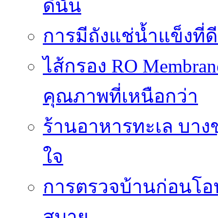
ดีนั้น
การมีถังแช่น้ำแข็งท
ไส้กรอง RO Membrane
คุณภาพที่เหนือกว่า
ร้านอาหารทะเล บางข
ใจ
การตรวจบ้านก่อนโ
สบาย