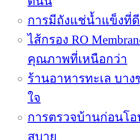
ดีนั้น
การมีถังแช่น้ำแข็งท
ไส้กรอง RO Membrane
คุณภาพที่เหนือกว่า
ร้านอาหารทะเล บางข
ใจ
การตรวจบ้านก่อนโ
สบาย