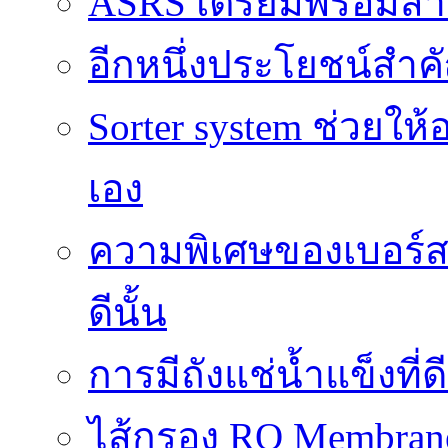
ASRS เตรียมพร้อมส
อีกหนึ่งประโยชน์สำคั
Sorter system ช่วยให
เอง
ความพิเศษของเบอร์สว
ดีนั้น
การมีถังแช่น้ำแข็งท
ไส้กรอง RO Membrane