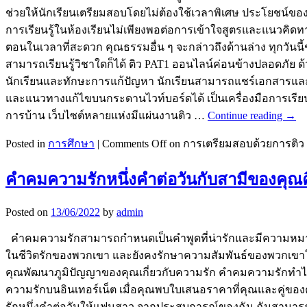
ช่วยให้นักเรียนเตรียมสอบโดยไม่ต้องใช้เวลาพิเศษ ประโยชน์ข
การเรียนรู้ในห้องเรียนไม่เพียงพอต่อการเข้าใจสูตรและแนวคิดท
ตอนในเวลาที่สะดวก คุณธรรมอื่น ๆ จะกล่าวถึงด้านล่าง ทุกวันน
สามารถเรียนรู้วิชาใดก็ได้ ติว PAT1 ออนไลน์ค่อนข้างปลอดภัย 
นักเรียนและทักษะการแก้ปัญหา นักเรียนสามารถแชร์เอกสารและกั
และแนวทางแก้ไขบนกระดานไวท์บอร์ดได้ เป็นเครื่องมือการเรีย
การบ้าน เว็บไซต์หลายแห่งมีแผ่นงานติว …
Continue reading
→
Posted in
การศึกษา
|
Comments Off
on การเตรียมสอบด้วยการติว
คำคมความรักหนึ่งคำต่อวันกับสามีของคุณค
Posted on
13/06/2022
by
admin
คำคมความรักสามารถกำหนดเป็นคำพูดที่น่ารักและมีความหมายที่เ
ในชีวิตรักของพวกเขา และยังคงรักษาความสัมพันธ์ของพวกเขาใ
คุณพัฒนาภูมิปัญญาของคุณเกี่ยวกับความรัก คำคมความรักทำไม
ความรักบนอินเทอร์เน็ต เมื่อคุณพบใบเสนอราคาที่คุณและคู่ของค
รักหนึ่งคำต่อวันให้แฟนสาว จากประสบการณ์ของฉัน ฉันสามารถ