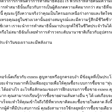
ฉันคิดว่าการกำหนดว่าการทำสมาธิคืออะไร พวกเราหลายคนมีความเข้า
ำสมาธินั้นเกี่ยวกับการเป็นผู้สังเกตความคิดมากกว่า สมาธิที่จะเ
ธินี้ คุณจะรู้ถึงความจริงว่าคุณเป็นใครนอกเหนือร่างกายและจิต
ลยเหรอคุณอยู่ในช่วงเวลานั้นอย่างสมบูรณ์และมีความรู้สึกมีชีวิตชีว
วลา เราจะนำการทำสมาธินั้นมาประยุกต์ใช้ในชีวิตประจำวันได้อย่
กันหรือไม่สมาธิฉันก็เลยทำการสำรวจระดับนานาชาติเกี่ยวกับอุปสร
ิตประจำวันของเราและมีพลังงาน
ทอร์เน็ตเกี่ยวกับ exness สูญหายหรือถูกครอบงำ มีข้อมูลที่เป็นปร
ยะจำนวนมากที่เป็นเพียงอุบายเพื่อให้คุณซื้อระบบการซื้อขาย “หุ่
รด Forex ได้อย่างไร อะไรคือลักษณะของการฝึกอบรมการซื้อขาย exne
ก คุณสามารถเรียนรู้การซื้อขายผ่านเส้นทางอื่น ๆ ได้ แต่เกือบจะ
เร็จจะทำให้คุณเข้าใจถึงวิธีที่พวกเขาคิดและซื้อขายในตลาด สิ่ง
ากผู้ค้าที่มีประสบการณ์ คุณยังสามารถใช้กลยุทธ์การซื้อขายเดียวก