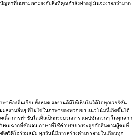
หาที่เฉพาะเจาะจงกับสิ่งที่คุณกำลังทำอยู่ มันจะง่ายกว่ามาก
ถิ่นเกือบทั้งหมด ผลงานดีมีให้เห็นในวิดีโอทุกเวอร์ชั่น
นชมผลงานอื่นๆ ที่ไม่ใช่ในภาษาของพวกเขา แนวโน้มนี้เกิดขึ้นได้
ับไตเติ้ล การทำซับไตเติ้ลเป็นกระบวนการ แคปชั่นกวนๆ ในทุกฉาก
รับชมฉากที่ชัดเจน ภาษาที่ใช้คำบรรยายจะถูกตัดสินตามผู้ชมที่
ิตวิดีโอร่วมสมัย ทุกวันนี้มีการสร้างคำบรรยายในเกือบทุก