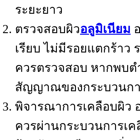
ระยะยาว
ตรวจสอบผิว
อลูมิเนียม
อ
เรียบ ไม่มีรอยแตกร้าว รอ
ควรตรวจสอบ หากพบตำ
สัญญาณของกระบวนการผ
พิจารณาการเคลือบผิว อ
ควรผ่านกระบวนการเคลื