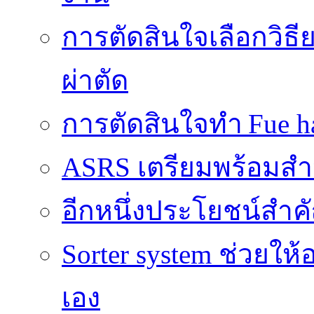
การตัดสินใจเลือกวิธ
ผ่าตัด
การตัดสินใจทำ Fue ha
ASRS เตรียมพร้อมส
อีกหนึ่งประโยชน์สำคั
Sorter system ช่วยให
เอง