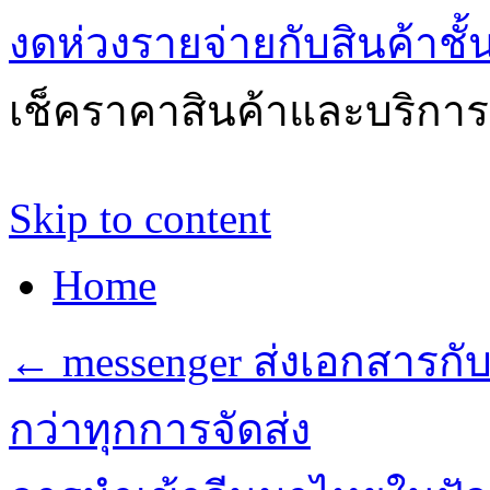
งดห่วงรายจ่ายกับสินค้าช
เช็คราคาสินค้าและบริการด
Skip to content
Home
←
messenger ส่งเอกสารกั
กว่าทุกการจัดส่ง