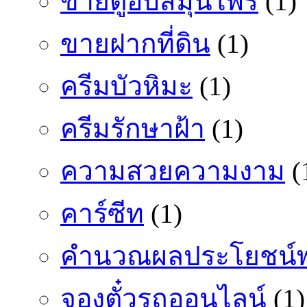
ขายตู้อบสมุนไพร
(1)
ขายฝากที่ดิน
(1)
ครีมบัวหิมะ
(1)
ครีมรักษาฝ้า
(1)
ความสวยความงาม
(
คาร์ซีท
(1)
คำนวณผลประโยชน์พ
จองตั๋วรถออนไลน์
(1)