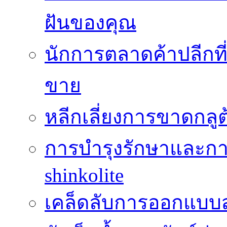
ฝันของคุณ
นักการตลาดค้าปลีกท
ขาย
หลีกเลี่ยงการขาดกล
การบำรุงรักษาและกา
shinkolite
เคล็ดลับการออกแบบสว