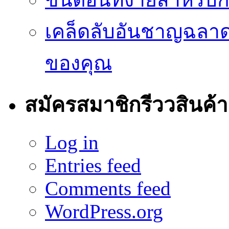
เคล็ดลับอันชาญฉลา
ของคุณ
สมัครสมาชิกรีววสินค้า
Log in
Entries feed
Comments feed
WordPress.org