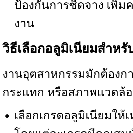
ป้องกันการซีดจาง เพิ่
งาน
วิธีเลือกอลูมิเนียมสำห
งานอุตสาหกรรมมักต้องการ
กระแทก หรือสภาพแวดล้อมท
เลือกเกรดอลูมิเนียมให้