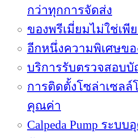
กว่าทุกการจัดส่ง
ของพรีเมี่ยมไม่ใช่เ
อีกหนึ่งความพิเศษของ
บริการรับตรวจสอบบั
การติดตั้งโซล่าเซลล์
คุณค่า
Calpeda Pump ระบบอ