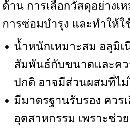
ด้าน การเลือกวัสดุอย่าง
การซ่อมบำรุง และทำให้ใช
น้ำหนักเหมาะสม อลูมิเน
สัมพันธ์กับขนาดและคว
ปกติ อาจมีส่วนผสมที่ไ
มีมาตรฐานรับรอง ควรเล
อุตสาหกรรม เพราะช่วย