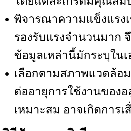
โดยแต่ละเกรดมีคุณสมบั
พิจารณาความแข็งแรงเช
รองรับแรงจำนวนมาก จึ
ข้อมูลเหล่านี้มักระบุใ
เลือกตามสภาพแวดล้อม
ต่ออายุการใช้งานของอล
เหมาะสม อาจเกิดการเสื