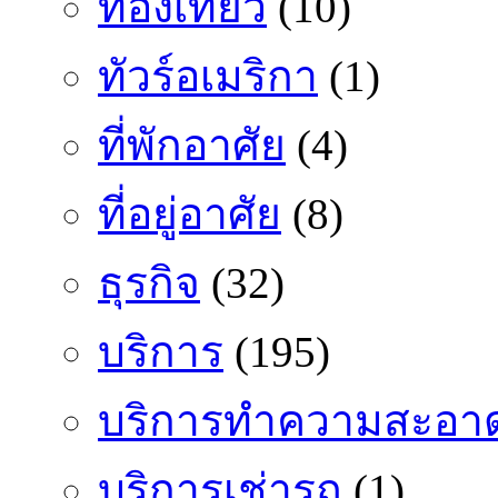
ท่องเที่ยว
(10)
ทัวร์อเมริกา
(1)
ที่พักอาศัย
(4)
ที่อยู่อาศัย
(8)
ธุรกิจ
(32)
บริการ
(195)
บริการทำความสะอา
บริการเช่ารถ
(1)