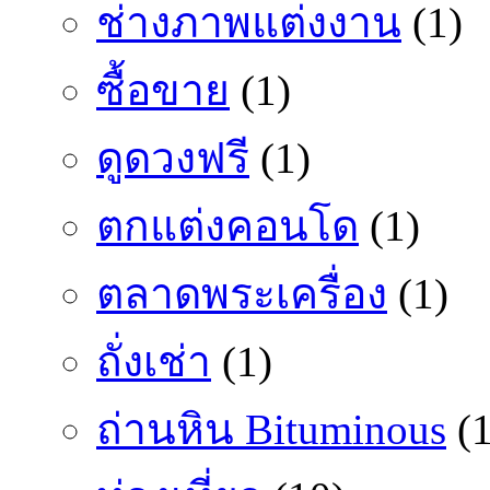
ช่างภาพแต่งงาน
(1)
ซื้อขาย
(1)
ดูดวงฟรี
(1)
ตกแต่งคอนโด
(1)
ตลาดพระเครื่อง
(1)
ถั่งเช่า
(1)
ถ่านหิน Bituminous
(1