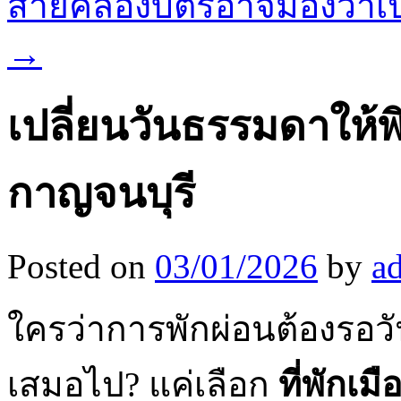
สายคล้องบัตรอาจมองว่าเป็
→
เปลี่ยนวันธรรมดาให้พิเ
กาญจนบุรี
Posted on
03/01/2026
by
a
ใครว่าการพักผ่อนต้องรอ
เสมอไป? แค่เลือก
ที่พักเม