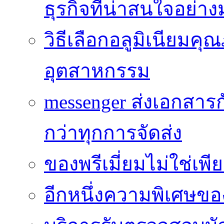
ธุรกิจที่น่าสนใจอย่า
วิธีเลือกอลูมิเนียม
อุตสาหกรรม
messenger ส่งเอกสาร
กว่าทุกการจัดส่ง
ของพรีเมี่ยมไม่ใช่เ
อีกหนึ่งความพิเศษของ