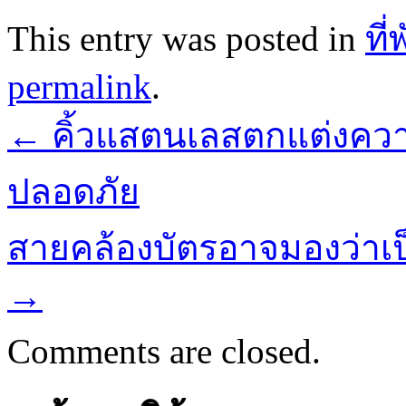
This entry was posted in
ที
permalink
.
←
คิ้วแสตนเลสตกแต่งคว
ปลอดภัย
สายคล้องบัตรอาจมองว่าเป็
→
Comments are closed.