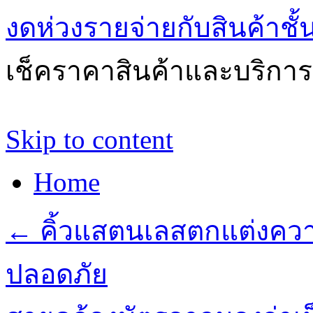
งดห่วงรายจ่ายกับสินค้าช
เช็คราคาสินค้าและบริการด
Skip to content
Home
←
คิ้วแสตนเลสตกแต่งคว
ปลอดภัย