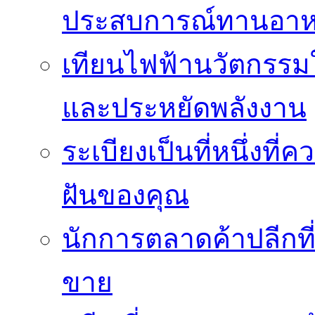
ประสบการณ์ทานอาหาร
เทียนไฟฟ้านวัตกรรม
และประหยัดพลังงาน
ระเบียงเป็นที่หนึ่งท
ฝันของคุณ
นักการตลาดค้าปลีกท
ขาย