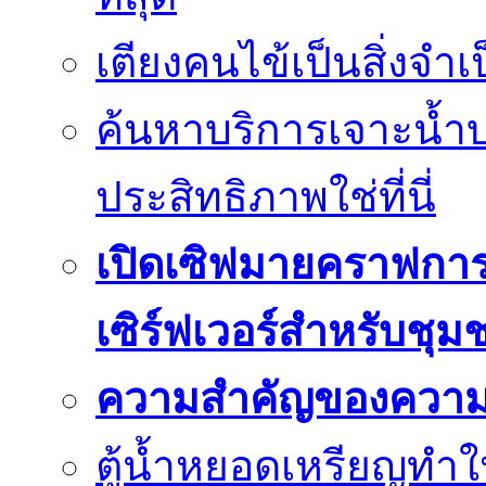
เตียงคนไข้เป็นสิ่งจำ
ค้นหาบริการเจาะน้ำ
ประสิทธิภาพใช่ที่นี่
เปิดเซิฟมายคราฟการ
เซิร์ฟเวอร์สำหรับชุม
ความสำคัญของความย
ตู้น้ำหยอดเหรียญทำใ