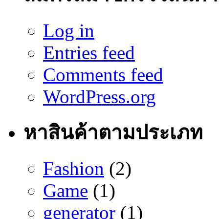
Log in
Entries feed
Comments feed
WordPress.org
หาสินค้าตามประเภท
Fashion
(2)
Game
(1)
generator
(1)