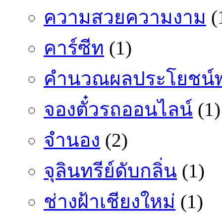
ความสวยความงาม
(
คาร์ซีท
(1)
คำนวณผลประโยชน์พ
จองตั๋วรถออนไลน์
(1)
จำนอง
(2)
จุลินทรีย์ดับกลิ่น
(1)
ช่างฝ้าเชียงใหม่
(1)