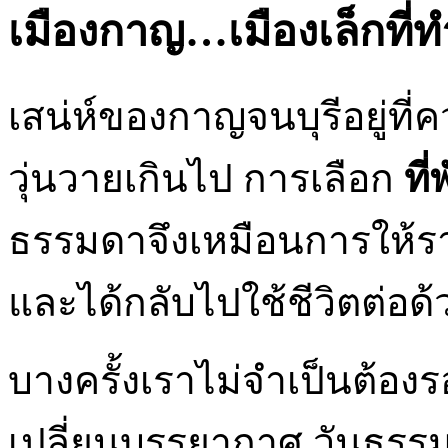
เมืองกาญ…เมืองเล็กที่ท
เสน่ห์ของกาญจนบุรีอยู่ที่ค
วุ่นวายเกินไป การเลือก
ที
ธรรมดาจึงเหมือนการให้รางว
และได้กลับไปใช้ชีวิตต่อด้ว
บางครั้งเราไม่จำเป็นต้องร
เปลี่ยนบรรยากาศ วันธรรม