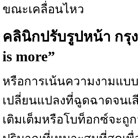
ขณะเคลื่อนไหว
คลินิกปรับรูปหน้า กรุ
is more”
หรือการเน้นความงามแบบพ
เปลี่ยนแปลงที่ฉูดฉาดจนเ
เติมเต็มหรือโบท็อกซ์จะถู