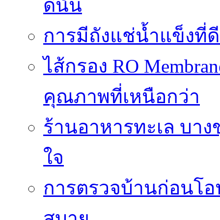
ดีนั้น
การมีถังแช่น้ำแข็งท
ไส้กรอง RO Membrane
คุณภาพที่เหนือกว่า
ร้านอาหารทะเล บางข
ใจ
การตรวจบ้านก่อนโ
สบาย