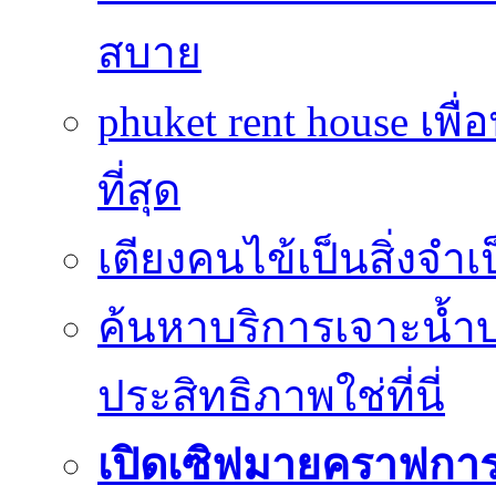
สบาย
phuket rent house เพื
ที่สุด
เตียงคนไข้เป็นสิ่งจำ
ค้นหาบริการเจาะน้ำ
ประสิทธิภาพใช่ที่นี่
เปิดเซิฟมายคราฟการ