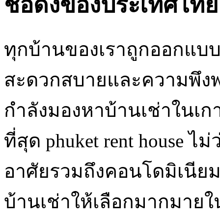
ชื่อดังของประเทศไทย
ทุกบ้านของเราถูกออกแบบเ
สะดวกสบายและความพึงพอ
กำลังมองหาบ้านเช่าในเกาะภ
ที่สุด phuket rent house ไม
อาศัยรวมถึงคอนโดมิเนียมสุ
บ้านเช่าให้เลือกมากมายใน