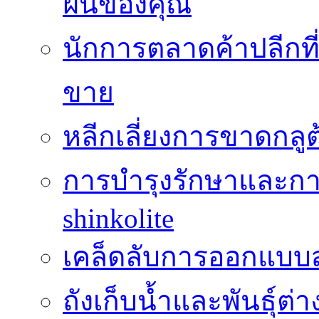
ฝันของคุณ
นักการตลาดค้าปลีกท
ขาย
หลีกเลี่ยงการขาดกล
การบำรุงรักษาและกา
shinkolite
เคล็ดลับการออกแบบสว
ถังเก็บน้ำและพันธุ์ต่า