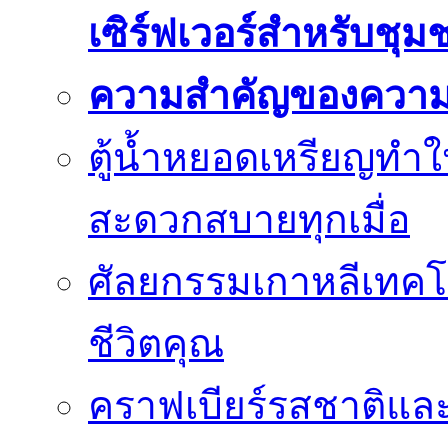
เซิร์ฟเวอร์สำหรับชุม
ความสำคัญของความย
ตู้น้ำหยอดเหรียญทำใ
สะดวกสบายทุกเมื่อ
ศัลยกรรมเกาหลีเทคโน
ชีวิตคุณ
คราฟเบียร์รสชาติและ