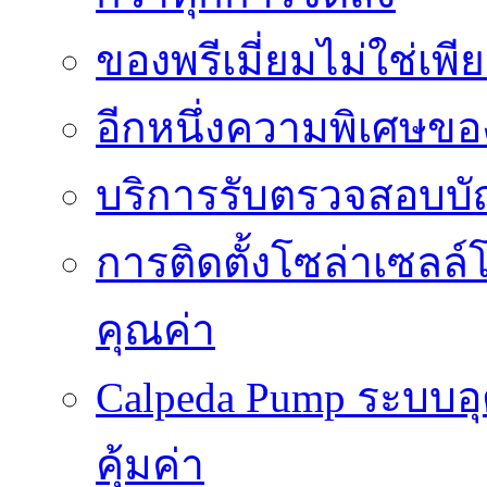
ของพรีเมี่ยมไม่ใช่เ
อีกหนึ่งความพิเศษของ
บริการรับตรวจสอบบั
การติดตั้งโซล่าเซลล์
คุณค่า
Calpeda Pump ระบบอ
คุ้มค่า