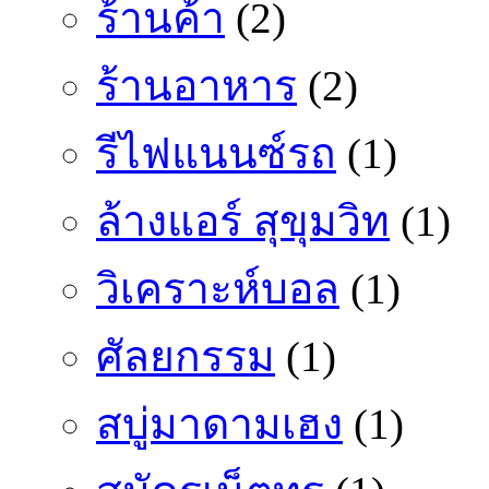
ร้านค้า
(2)
ร้านอาหาร
(2)
รีไฟแนนซ์รถ
(1)
ล้างแอร์ สุขุมวิท
(1)
วิเคราะห์บอล
(1)
ศัลยกรรม
(1)
สบู่มาดามเฮง
(1)