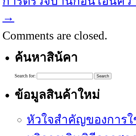
การตรวจบ้านก่อนโอนคว
→
Comments are closed.
ค้นหาสิน้คา
Search for:
ข้อมูลสินค้าใหม่
หัวใจสำคัญของการใช้