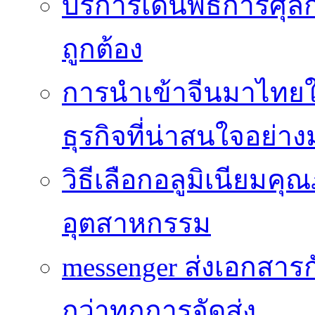
บริการเดินพิธีการศุล
ถูกต้อง
การนำเข้าจีนมาไทยใ
ธุรกิจที่น่าสนใจอย่า
วิธีเลือกอลูมิเนียม
อุตสาหกรรม
messenger ส่งเอกสาร
กว่าทุกการจัดส่ง