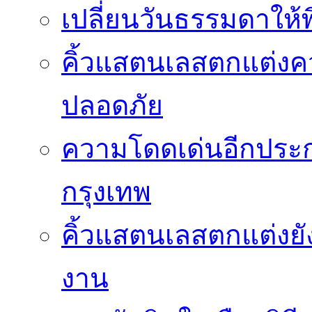
เปลี่ยนวันธรรมดาให้พิ
คิ้วแสตนเลสตกแต่ง
ปลอดภัย
ความโดดเด่นอีกประกา
กรุงเทพ
คิ้วแสตนเลสตกแต่งยั
งาน