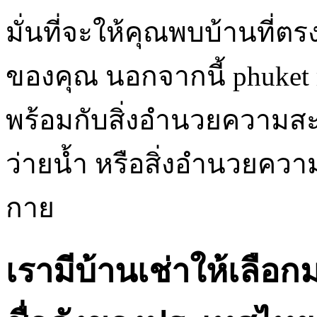
มั่นที่จะให้คุณพบบ้านที่
ของคุณ นอกจากนี้ phuket re
พร้อมกับสิ่งอำนวยความสะ
ว่ายน้ำ หรือสิ่งอำนวยค
กาย
เรามีบ้านเช่าให้เลือ