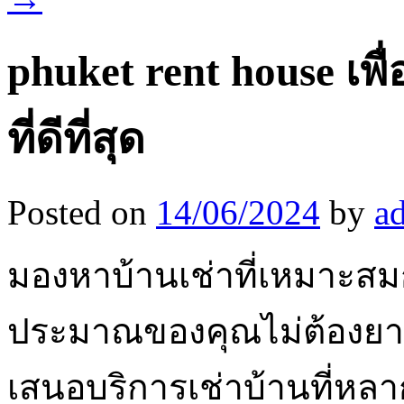
phuket rent house เพ
ที่ดีที่สุด
Posted on
14/06/2024
by
a
มองหาบ้านเช่าที่เหมาะส
ประมาณของคุณไม่ต้องยากอ
เสนอบริการเช่าบ้านที่หล