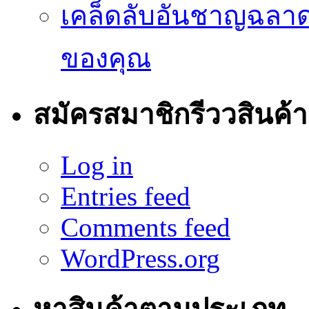
เคล็ดลับอันชาญฉลา
ของคุณ
สมัครสมาชิกรีววสินค้า
Log in
Entries feed
Comments feed
WordPress.org