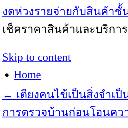
งดห่วงรายจ่ายกับสินค้าช
เช็คราคาสินค้าและบริการด
Skip to content
Home
←
เตียงคนไข้เป็นสิ่งจำเป
การตรวจบ้านก่อนโอนคว
→