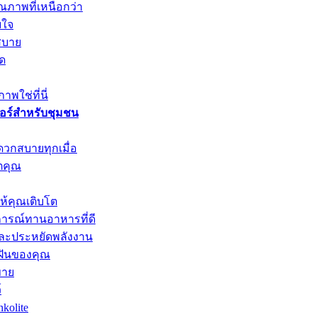
ณภาพที่เหนือกว่า
บใจ
สบาย
ุด
พใช่ที่นี่
วอร์สำหรับชุมชน
ดวกสบายทุกเมื่อ
ตคุณ
ให้คุณเติบโต
การณ์ทานอาหารที่ดี
และประหยัดพลังงาน
มฝันของคุณ
ขาย
์
kolite