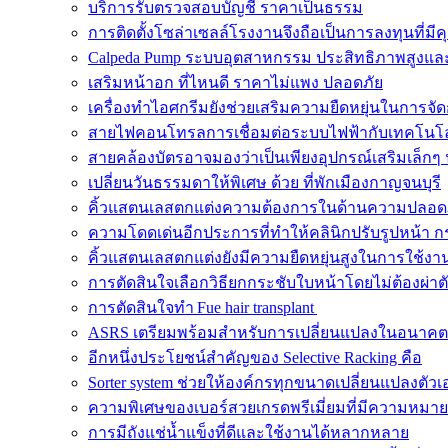
บริการรับตรวจสอบบัญชี ราคาเป็นธรรม
การติดตั้งโซล่าเซลล์โรงงานจึงถือเป็นการลงทุนที่มีค
Calpeda Pump ระบบอุตสาหกรรม ประสิทธิภาพสูงและ
เสริมหน้าอก ที่ไหนดี ราคาไม่แพง ปลอดภัย
เครื่องทำไอศกรีมยังช่วยเสริมความยืดหยุ่นในการจั
สายไฟคอนโทรลการเชื่อมต่อระบบไฟฟ้ากับเทคโนโล
สายคล้องบัตรอาจมองว่าเป็นเพียงอุปกรณ์เสริมเล็กๆ 
เปลี่ยนวันธรรมดาให้พิเศษ ด้วย ที่พักเมืองกาญจนบุรี
คิ้วแสตนเลสตกแต่งความต้องการในด้านความปลอด
ความโดดเด่นอีกประการที่ทำให้คลินิกปรับรูปหน้า ก
คิ้วแสตนเลสตกแต่งยังมีความยืดหยุ่นสูงในการใช้งา
การตัดสินใจเลือกวิธียกกระชับใบหน้าโดยไม่ต้องผ่าต
การตัดสินใจทำ Fue hair transplant
ASRS เตรียมพร้อมสำหรับการเปลี่ยนแปลงในอนาคต
อีกหนึ่งประโยชน์สำคัญของ Selective Racking คือ
Sorter system ช่วยให้องค์กรทุกขนาดเปลี่ยนแปลงตัวเ
ความพิเศษของเบอร์สวยเกรดพรีเมี่ยมที่มีความหมายด
การมีถังแช่น้ำแข็งที่ดีและใช้งานได้หลากหลาย