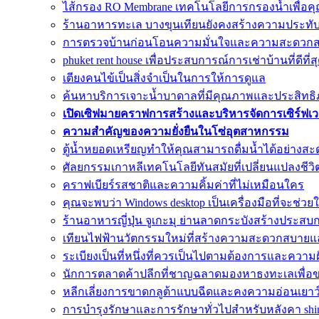
ไส้กรอง RO Membrane เทคโนโลยีการกรองน้ำเพื่อคุ
ร้านอาหารทะเล บางขุนเทียนยังคงสร้างความประทั
การตรวจบ้านก่อนโอนความมั่นใจและความสะดวก
phuket rent house เพื่อประสบการณ์การเช่าบ้านที่ดีที่ส
เตียงคนไข้เป็นสิ่งจำเป็นในการให้การดูแล
ค้นหาบริการเจาะน้ำบาดาลที่มีคุณภาพและประสิทธิภา
เปิดเซิฟมายคราฟการสร้างและบริหารจัดการเซิร์ฟเ
ความสำคัญของความยั่งยืนในโซ่อุตสาหกรรม
ตู้น้ำหยอดเหรียญทำให้คุณสามารถดื่มน้ำได้อย่างสะ
ศัลยกรรมเกาหลีเทคโนโลยีทันสมัยที่เปลี่ยนแปลงชีวิ
คราฟเบียร์รสชาติและความคิ้มค่าที่ไม่เหมือนใคร
คุณจะพบว่า Windows desktop เป็นเครื่องมือที่จะช่วย
ร้านอาหารญี่ปุ่น จูเกะมุ ย่านลาดกระบังสร้างประสบ
เทียนไฟฟ้านวัตกรรมใหม่ที่สร้างความสะดวกสบาย
ระเบียงเป็นที่หนึ่งที่ควรเป็นไปตามต้องการและควา
นักการตลาดค้าปลีกที่ชาญฉลาดมองหาธงทะเลเพื่อ
หลีกเลี่ยงการขาดกลูต้าแบบฉีดและคงความอ่อนเยาว
การบำรุงรักษาและการรักษาทั่วไปสำหรับหลังคา shin