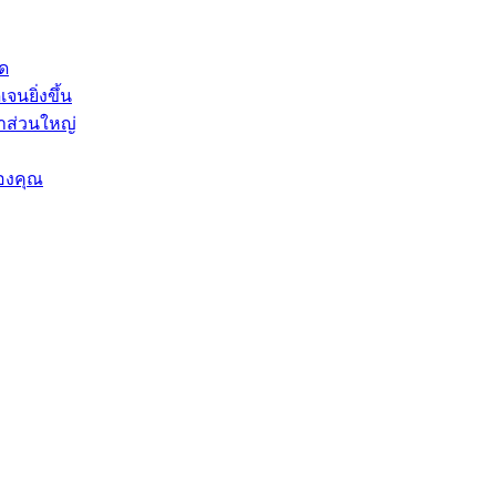
ุด
จนยิ่งขึ้น
าส่วนใหญ่
องคุณ