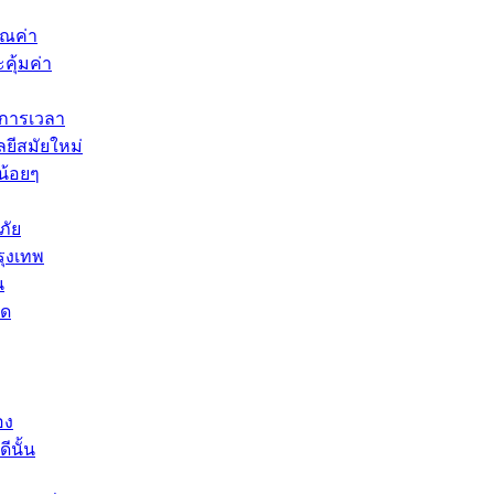
ุณค่า
คุ้มค่า
ดการเวลา
ยีสมัยใหม่
น้อยๆ
ภัย
รุงเทพ
น
ัด
อง
ีนั้น