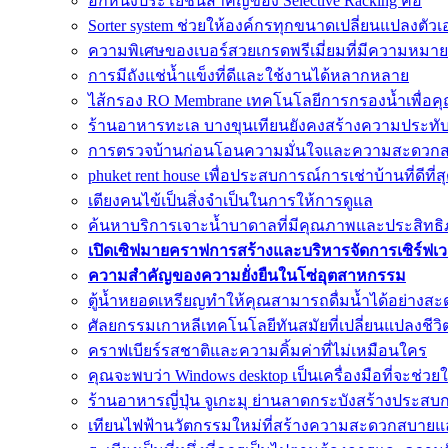
อีกหนึ่งประโยชน์สำคัญของ Selective Racking คือ
Sorter system ช่วยให้องค์กรทุกขนาดเปลี่ยนแปลงตัวเ
ความพิเศษของเบอร์สวยเกรดพรีเมี่ยมที่มีความหมายด
การมีถังแช่น้ำแข็งที่ดีและใช้งานได้หลากหลาย
ไส้กรอง RO Membrane เทคโนโลยีการกรองน้ำเพื่อคุ
ร้านอาหารทะเล บางขุนเทียนยังคงสร้างความประทั
การตรวจบ้านก่อนโอนความมั่นใจและความสะดวก
phuket rent house เพื่อประสบการณ์การเช่าบ้านที่ดีที่ส
เตียงคนไข้เป็นสิ่งจำเป็นในการให้การดูแล
ค้นหาบริการเจาะน้ำบาดาลที่มีคุณภาพและประสิทธิภา
เปิดเซิฟมายคราฟการสร้างและบริหารจัดการเซิร์ฟเ
ความสำคัญของความยั่งยืนในโซ่อุตสาหกรรม
ตู้น้ำหยอดเหรียญทำให้คุณสามารถดื่มน้ำได้อย่างสะ
ศัลยกรรมเกาหลีเทคโนโลยีทันสมัยที่เปลี่ยนแปลงชีวิ
คราฟเบียร์รสชาติและความคิ้มค่าที่ไม่เหมือนใคร
คุณจะพบว่า Windows desktop เป็นเครื่องมือที่จะช่วย
ร้านอาหารญี่ปุ่น จูเกะมุ ย่านลาดกระบังสร้างประสบ
เทียนไฟฟ้านวัตกรรมใหม่ที่สร้างความสะดวกสบาย