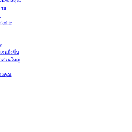
มฝันของคุณ
ขาย
์
kolite
ุด
จนยิ่งขึ้น
าส่วนใหญ่
องคุณ