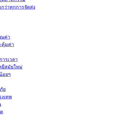
กว่าทุกการจัดส่ง
ุณค่า
คุ้มค่า
ดการเวลา
ยีสมัยใหม่
น้อยๆ
ภัย
รุงเทพ
น
ัด