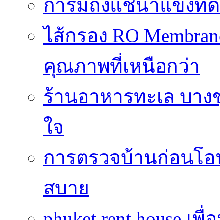
การมีถังแช่น้ำแข็งท
ไส้กรอง RO Membrane
คุณภาพที่เหนือกว่า
ร้านอาหารทะเล บางข
ใจ
การตรวจบ้านก่อนโ
สบาย
phuket rent house เพื